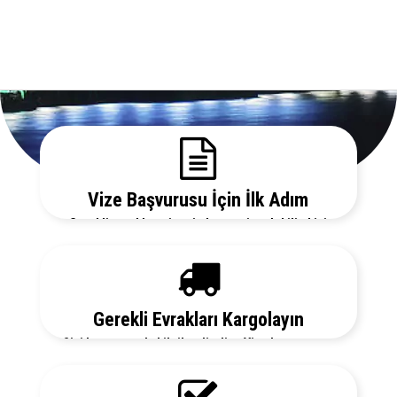
Vize Başvurusu İçin İlk Adım
Gerekli evrakları sitemizden temin edebilir, bizi
arayarak vize danışmanlarımızdan detaylı bilgi
alabilirsiniz.
Gerekli Evrakları Kargolayın
Sizi her aşamada bilgilendirelim. Vize başvurunuz
için hemen randevu alalım zaman kaybetmeden
başvurunuzu yapalım.