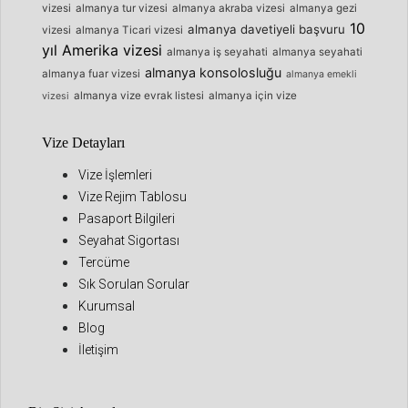
vizesi
almanya tur vizesi
almanya akraba vizesi
almanya gezi
10
almanya davetiyeli başvuru
vizesi
almanya Ticari vizesi
yıl Amerika vizesi
almanya iş seyahati
almanya seyahati
almanya konsolosluğu
almanya fuar vizesi
almanya emekli
almanya vize evrak listesi
almanya için vize
vizesi
Vize Detayları
Vize İşlemleri
Vize Rejim Tablosu
Pasaport Bilgileri
Seyahat Sigortası
Tercüme
Sık Sorulan Sorular
Kurumsal
Blog
İletişim