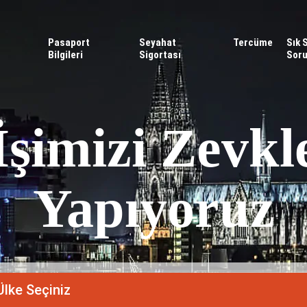
Pasaport
Seyahat
Tercüme
Sık 
Bilgileri
Sigortası
Soru
İşimizi Zevkl
Yapıyoruz