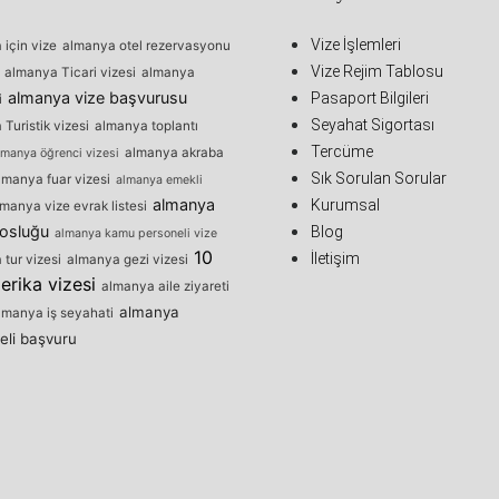
Vize İşlemleri
için vize
almanya otel rezervasyonu
Vize Rejim Tablosu
almanya Ticari vizesi
almanya
almanya vize başvurusu
Pasaport Bilgileri
i
Seyahat Sigortası
Turistik vizesi
almanya toplantı
Tercüme
almanya akraba
lmanya öğrenci vizesi
Sık Sorulan Sorular
lmanya fuar vizesi
almanya emekli
almanya
Kurumsal
manya vize evrak listesi
osluğu
Blog
almanya kamu personeli vize
10
İletişim
tur vizesi
almanya gezi vizesi
erika vizesi
almanya aile ziyareti
almanya
lmanya iş seyahati
eli başvuru