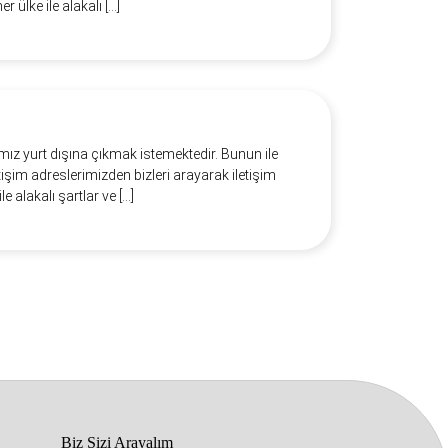
er ülke ile alakalı […]
mız yurt dışına çıkmak istemektedir. Bunun ile
etişim adreslerimizden bizleri arayarak iletişim
le alakalı şartlar ve […]
Biz Sizi Arayalım