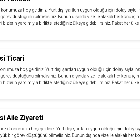
 konumuza hoş geldiniz. Yurt dışı şartları uygun olduğu için dolayısıyla 
bir görev düştüğünü bilmelisiniz. Bunun dışında vize ile alakalı her konu için
eri bizlerin yardımıyla birlikte istediğiniz ülkeye gidebilirsiniz. Fakat her ülke i
i Ticari
onumuza hoş geldiniz. Yurt dışı şartları uygun olduğu için dolayısıyla in
bir görev düştüğünü bilmelisiniz. Bunun dışında vize ile alakalı her konu için
eri bizlerin yardımıyla birlikte istediğiniz ülkeye gidebilirsiniz. Fakat her ülke i
i Aile Ziyareti
areti konumuza hoş geldiniz. Yurt dışı şartları uygun olduğu için dolayısı
büyük bir görev düştüğünü bilmelisiniz. Bunun dışında vize ile alakalı her k