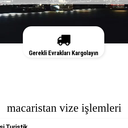
Gerekli Evrakları Kargolayın
Sizi her aşamada bilgilendirelim. Vize
başvurunuz için hemen randevu alalım zaman
kaybetmeden başvurunuzu yapalım.
macaristan vize işlemleri
i Turistik