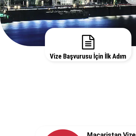
Vize Başvurusu İçin İlk Adım
Gerekli evrakları sitemizden temin edebilir, bizi
arayarak vize danışmanlarımızdan detaylı bilgi
alabilirsiniz.
Macaristan Vizes