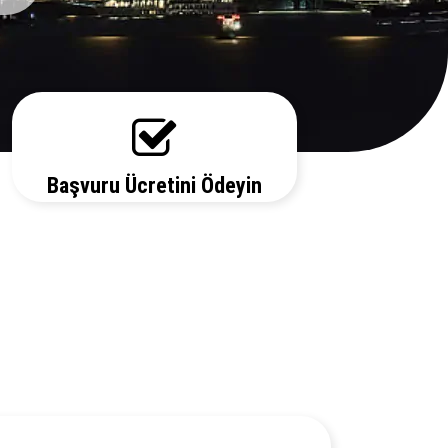
Başvuru Ücretini Ödeyin
Vize ücretiniz, başvuruda bulunduğunuz
ülkeye ve vize türüne göre değişecektir.
Detayları bizi arayarak öğrenebilirsiniz.