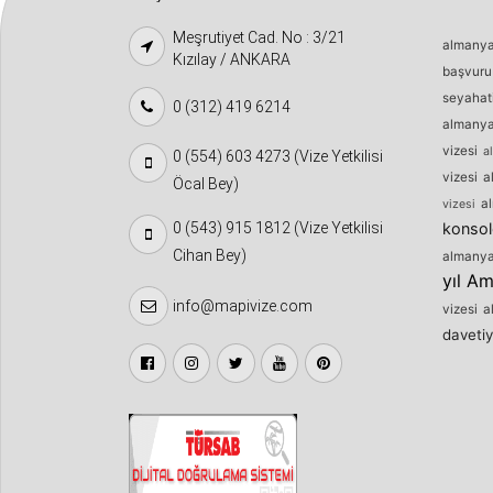
Meşrutiyet Cad. No : 3/21
almanya 
Kızılay / ANKARA
başvuru
seyahat
0 (312) 419 6214
almanya 
vizesi
a
0 (554) 603 4273 (Vize Yetkilisi
vizesi
a
Öcal Bey)
al
vizesi
0 (543) 915 1812 (Vize Yetkilisi
konsol
Cihan Bey)
almanya 
yıl Am
info@mapivize.com
vizesi
a
davetiy