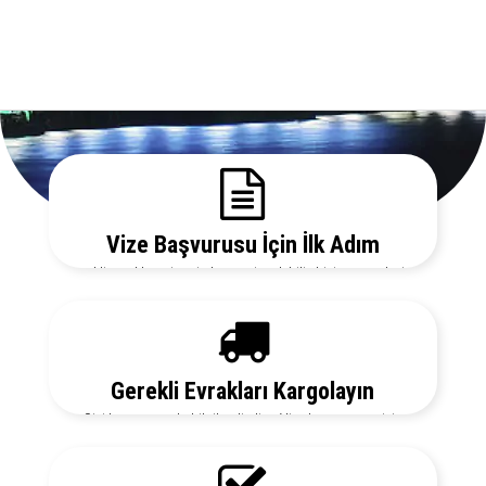
Vize Başvurusu İçin İlk Adım
Gerekli evrakları sitemizden temin edebilir, bizi arayarak vize
danışmanlarımızdan detaylı bilgi alabilirsiniz.
Gerekli Evrakları Kargolayın
Sizi her aşamada bilgilendirelim. Vize başvurunuz için
hemen randevu alalım zaman kaybetmeden başvurunuzu
yapalım.