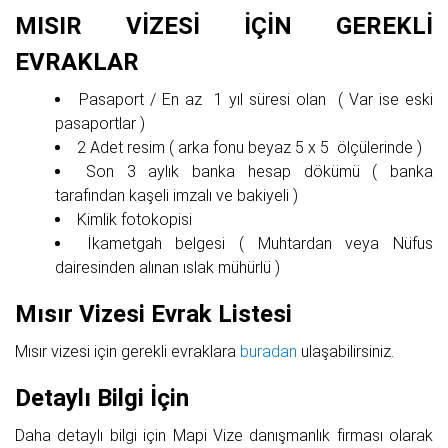
MISIR VİZESİ İÇİN GEREKLİ
EVRAKLAR
Pasaport / En az 1 yıl süresi olan ( Var ise eski
pasaportlar )
2 Adet resim ( arka fonu beyaz 5 x 5 ölçülerinde )
Son 3 aylık banka hesap dökümü ( banka
tarafından kaşeli imzalı ve bakiyeli )
Kimlik fotokopisi
İkametgah belgesi ( Muhtardan veya Nüfus
dairesinden alınan ıslak mühürlü )
Mısır Vizesi Evrak Listesi
Mısır vizesi için gerekli evraklara
buradan
ulaşabilirsiniz.
Detaylı Bilgi İçin
Daha detaylı bilgi için Mapi Vize danışmanlık firması olarak