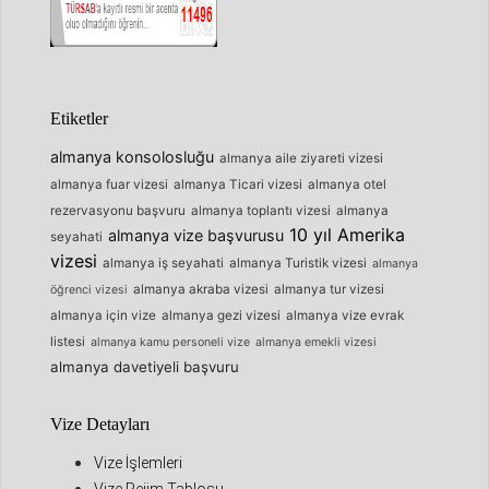
Etiketler
almanya konsolosluğu
almanya aile ziyareti vizesi
almanya fuar vizesi
almanya Ticari vizesi
almanya otel
rezervasyonu başvuru
almanya toplantı vizesi
almanya
10 yıl Amerika
almanya vize başvurusu
seyahati
vizesi
almanya iş seyahati
almanya Turistik vizesi
almanya
almanya akraba vizesi
almanya tur vizesi
öğrenci vizesi
almanya için vize
almanya gezi vizesi
almanya vize evrak
listesi
almanya kamu personeli vize
almanya emekli vizesi
almanya davetiyeli başvuru
Vize Detayları
Vize İşlemleri