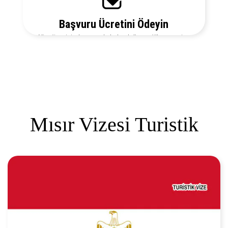
Başvuru Ücretini Ödeyin
Vize ücretiniz, başvuruda bulunduğunuz ülkeye ve vize
türüne göre değişecektir. Detayları bizi arayarak
öğrenebilirsiniz.
Mısır Vizesi Turistik