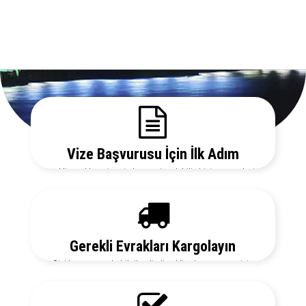
Vize Başvurusu İçin İlk Adım
Gerekli evrakları sitemizden temin edebilir, bizi arayarak vize
danışmanlarımızdan detaylı bilgi alabilirsiniz.
Gerekli Evrakları Kargolayın
Sizi her aşamada bilgilendirelim. Vize başvurunuz için
hemen randevu alalım zaman kaybetmeden başvurunuzu
yapalım.