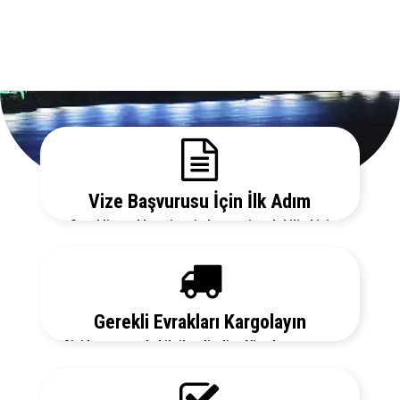
Vize Başvurusu İçin İlk Adım
Gerekli evrakları sitemizden temin edebilir, bizi
arayarak vize danışmanlarımızdan detaylı bilgi
alabilirsiniz.
Gerekli Evrakları Kargolayın
Sizi her aşamada bilgilendirelim. Vize başvurunuz
için hemen randevu alalım zaman kaybetmeden
başvurunuzu yapalım.