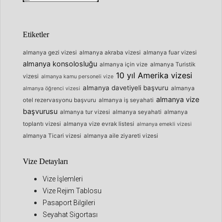
Etiketler
almanya gezi vizesi
almanya akraba vizesi
almanya fuar vizesi
almanya konsolosluğu
almanya için vize
almanya Turistik
10 yıl Amerika vizesi
vizesi
almanya kamu personeli vize
almanya davetiyeli başvuru
almanya
almanya öğrenci vizesi
almanya vize
otel rezervasyonu başvuru
almanya iş seyahati
başvurusu
almanya tur vizesi
almanya seyahati
almanya
toplantı vizesi
almanya vize evrak listesi
almanya emekli vizesi
almanya Ticari vizesi
almanya aile ziyareti vizesi
Vize Detayları
Vize İşlemleri
Vize Rejim Tablosu
Pasaport Bilgileri
Seyahat Sigortası