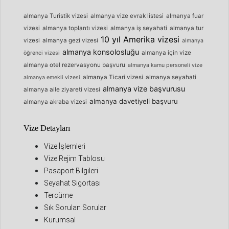
almanya Turistik vizesi
almanya vize evrak listesi
almanya fuar
vizesi
almanya toplantı vizesi
almanya iş seyahati
almanya tur
10 yıl Amerika vizesi
vizesi
almanya gezi vizesi
almanya
almanya konsolosluğu
almanya için vize
öğrenci vizesi
almanya otel rezervasyonu başvuru
almanya kamu personeli vize
almanya Ticari vizesi
almanya seyahati
almanya emekli vizesi
almanya vize başvurusu
almanya aile ziyareti vizesi
almanya davetiyeli başvuru
almanya akraba vizesi
Vize Detayları
Vize İşlemleri
Vize Rejim Tablosu
Pasaport Bilgileri
Seyahat Sigortası
Tercüme
Sık Sorulan Sorular
Kurumsal