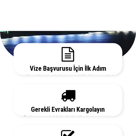
Vize Başvurusu İçin İlk Adım
Gerekli evrakları sitemizden temin edebilir, bizi arayarak vize
danışmanlarımızdan detaylı bilgi alabilirsiniz.
Gerekli Evrakları Kargolayın
Sizi her aşamada bilgilendirelim. Vize başvurunuz için
hemen randevu alalım zaman kaybetmeden başvurunuzu
yapalım.