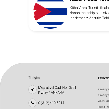
Küba Vizesi Turistik ile ala
donanıma sahip olup sizler
incelemenizi öneririz. Tabi
İletişim
Etiketl
Meşrutiyet Cad. No : 3/21
almanya
Kızılay / ANKARA
almanya 
a
vizesi
0 (312) 419 6214
listesi
a