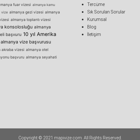
Tercüme
lmanya fuar vizesi
almanya kamu
Sık Sorulan Sorular
almanya gezi vizesi
almanya
 vize
Kurumsal
vizesi
almanya toplantı vizesi
a konsolosluğu
almanya
Blog
10 yıl Amerika
eli başvuru
İletişim
almanya vize başvurusu
 akraba vizesi
almanya otel
syonu başvuru
almanya seyahati
Copyright © 2021 mapivize.com. All Rights Reserved.