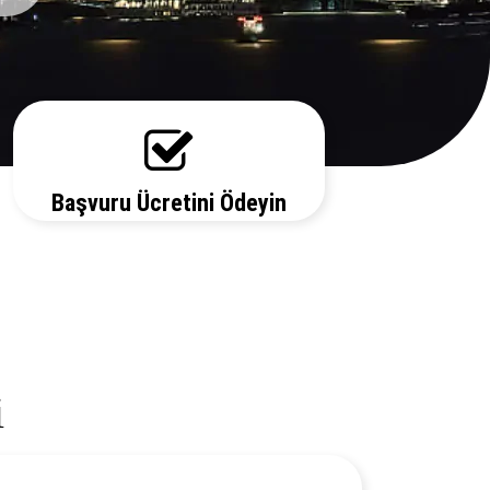
Başvuru Ücretini Ödeyin
Vize ücretiniz, başvuruda bulunduğunuz
ülkeye ve vize türüne göre değişecektir.
Detayları bizi arayarak öğrenebilirsiniz.
i