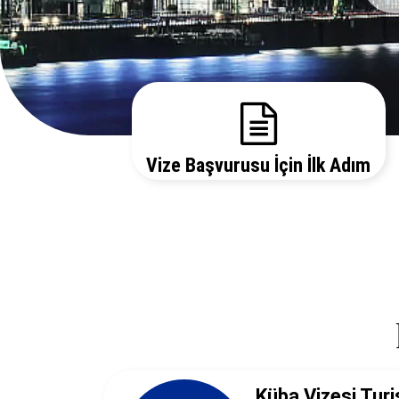
Vize Başvurusu İçin İlk Adım
Gerekli evrakları sitemizden temin edebilir, bizi
arayarak vize danışmanlarımızdan detaylı bilgi
alabilirsiniz.
Küba Vizesi Turi