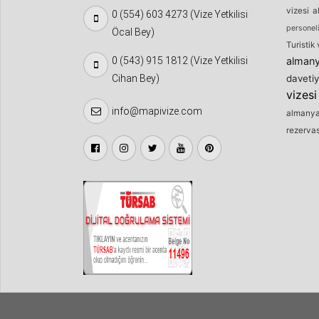
vizesi
a
0 (554) 603 4273 (Vize Yetkilisi
personeli
Öcal Bey)
Turistik 
0 (543) 915 1812 (Vize Yetkilisi
almany
Cihan Bey)
davetiy
vizesi
info@mapivize.com
almanya
rezerva