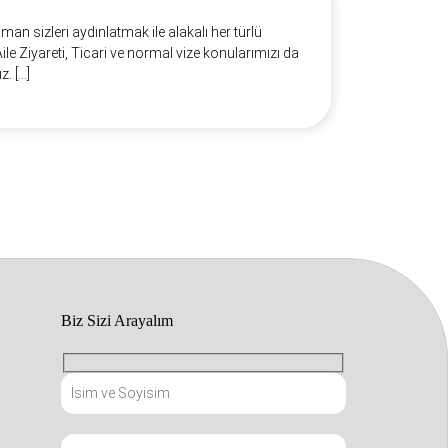
zaman sizleri aydınlatmak ile alakalı her türlü
e Ziyareti, Ticari ve normal vize konularımızı da
z. […]
Biz Sizi Arayalım