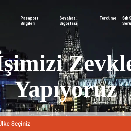
Pasaport
Seyahat
Tercüme
Sık 
Bilgileri
Sigortası
Soru
İşimizi Zevkl
Yapıyoruz