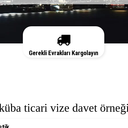
Gerekli Evrakları Kargolayın
Sizi her aşamada bilgilendirelim. Vize
başvurunuz için hemen randevu alalım zaman
kaybetmeden başvurunuzu yapalım.
küba ticari vize davet örneğ
stik