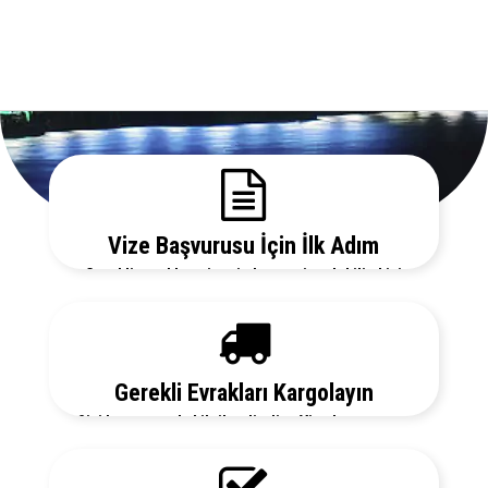
Vize Başvurusu İçin İlk Adım
Gerekli evrakları sitemizden temin edebilir, bizi
arayarak vize danışmanlarımızdan detaylı bilgi
alabilirsiniz.
Gerekli Evrakları Kargolayın
Sizi her aşamada bilgilendirelim. Vize başvurunuz
için hemen randevu alalım zaman kaybetmeden
başvurunuzu yapalım.