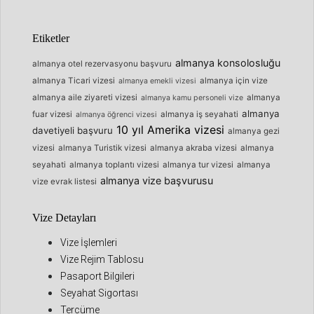
Etiketler
almanya konsolosluğu
almanya otel rezervasyonu başvuru
almanya Ticari vizesi
almanya için vize
almanya emekli vizesi
almanya aile ziyareti vizesi
almanya
almanya kamu personeli vize
almanya
fuar vizesi
almanya iş seyahati
almanya öğrenci vizesi
10 yıl Amerika vizesi
davetiyeli başvuru
almanya gezi
vizesi
almanya Turistik vizesi
almanya akraba vizesi
almanya
seyahati
almanya toplantı vizesi
almanya tur vizesi
almanya
almanya vize başvurusu
vize evrak listesi
Vize Detayları
Vize İşlemleri
Vize Rejim Tablosu
Pasaport Bilgileri
Seyahat Sigortası
Tercüme