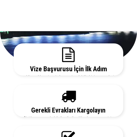
Vize Başvurusu İçin İlk Adım
Gerekli evrakları sitemizden temin edebilir, bizi arayarak vize
danışmanlarımızdan detaylı bilgi alabilirsiniz.
Gerekli Evrakları Kargolayın
Sizi her aşamada bilgilendirelim. Vize başvurunuz için
hemen randevu alalım zaman kaybetmeden başvurunuzu
yapalım.