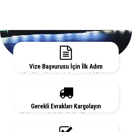
Vize Başvurusu İçin İlk Adım
Gerekli evrakları sitemizden temin edebilir, bizi
arayarak vize danışmanlarımızdan detaylı bilgi
alabilirsiniz.
Gerekli Evrakları Kargolayın
Sizi her aşamada bilgilendirelim. Vize başvurunuz
için hemen randevu alalım zaman kaybetmeden
başvurunuzu yapalım.