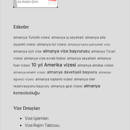
Etiketler
almanya Turistik vizesi
almanya iş seyahati
almanya aile
ziyareti vizesi
almanya tur vizesi
almanya kamu personeli vize
almanya vize başvurusu
almanya için vize
almanya Ticari
vizesi
almanya vize evrak listesi
almanya seyahati
almanya
10 yıl Amerika vizesi
fuar vizesi
almanya akraba vizesi
almanya davetiyeli başvuru
almanya emekli vizesi
almanya
almanya toplantı vizesi
almanya otel
öğrenci vizesi
almanya
rezervasyonu başvuru
almanya gezi vizesi
konsolosluğu
Vize Detayları
Vize İşlemleri
Vize Rejim Tablosu