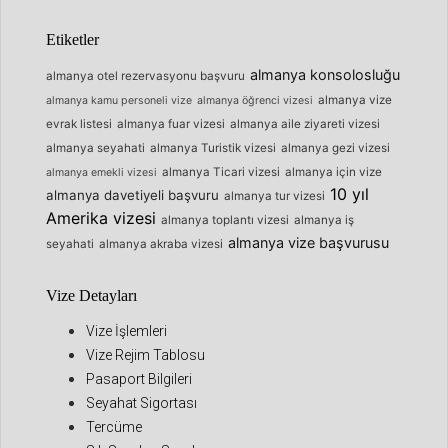
Etiketler
almanya konsolosluğu
almanya otel rezervasyonu başvuru
almanya vize
almanya kamu personeli vize
almanya öğrenci vizesi
evrak listesi
almanya fuar vizesi
almanya aile ziyareti vizesi
almanya seyahati
almanya Turistik vizesi
almanya gezi vizesi
almanya Ticari vizesi
almanya için vize
almanya emekli vizesi
10 yıl
almanya davetiyeli başvuru
almanya tur vizesi
Amerika vizesi
almanya toplantı vizesi
almanya iş
almanya vize başvurusu
seyahati
almanya akraba vizesi
Vize Detayları
Vize İşlemleri
Vize Rejim Tablosu
Pasaport Bilgileri
Seyahat Sigortası
Tercüme