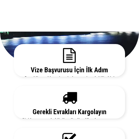
Vize Başvurusu İçin İlk Adım
Gerekli evrakları sitemizden temin edebilir, bizi
arayarak vize danışmanlarımızdan detaylı bilgi
alabilirsiniz.
Gerekli Evrakları Kargolayın
Sizi her aşamada bilgilendirelim. Vize başvurunuz
için hemen randevu alalım zaman kaybetmeden
başvurunuzu yapalım.