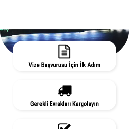
Vize Başvurusu İçin İlk Adım
Gerekli evrakları sitemizden temin edebilir, bizi
arayarak vize danışmanlarımızdan detaylı bilgi
alabilirsiniz.
Gerekli Evrakları Kargolayın
Sizi her aşamada bilgilendirelim. Vize başvurunuz
için hemen randevu alalım zaman kaybetmeden
başvurunuzu yapalım.