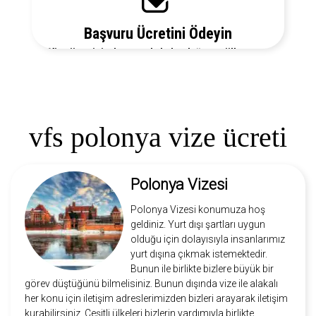
Başvuru Ücretini Ödeyin
Vize ücretiniz, başvuruda bulunduğunuz ülkeye ve
vize türüne göre değişecektir. Detayları bizi arayarak
öğrenebilirsiniz.
vfs polonya vize ücreti
Polonya Vizesi
Polonya Vizesi konumuza hoş
geldiniz. Yurt dışı şartları uygun
olduğu için dolayısıyla insanlarımız
yurt dışına çıkmak istemektedir.
Bunun ile birlikte bizlere büyük bir
görev düştüğünü bilmelisiniz. Bunun dışında vize ile alakalı
her konu için iletişim adreslerimizden bizleri arayarak iletişim
kurabilirsiniz. Çeşitli ülkeleri bizlerin yardımıyla birlikte