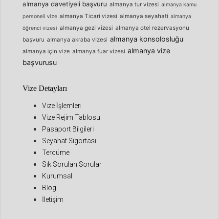
almanya davetiyeli başvuru
almanya tur vizesi
almanya kamu
almanya Ticari vizesi
almanya seyahati
personeli vize
almanya
almanya gezi vizesi
almanya otel rezervasyonu
öğrenci vizesi
almanya konsolosluğu
başvuru
almanya akraba vizesi
almanya vize
almanya için vize
almanya fuar vizesi
başvurusu
Vize Detayları
Vize İşlemleri
Vize Rejim Tablosu
Pasaport Bilgileri
Seyahat Sigortası
Tercüme
Sık Sorulan Sorular
Kurumsal
Blog
İletişim