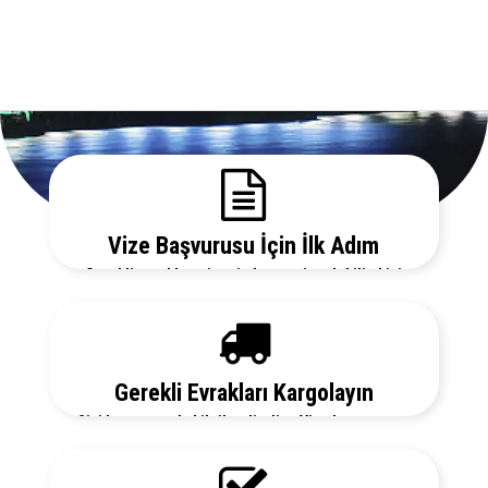
Vize Başvurusu İçin İlk Adım
Gerekli evrakları sitemizden temin edebilir, bizi
arayarak vize danışmanlarımızdan detaylı bilgi
alabilirsiniz.
Gerekli Evrakları Kargolayın
Sizi her aşamada bilgilendirelim. Vize başvurunuz
için hemen randevu alalım zaman kaybetmeden
başvurunuzu yapalım.