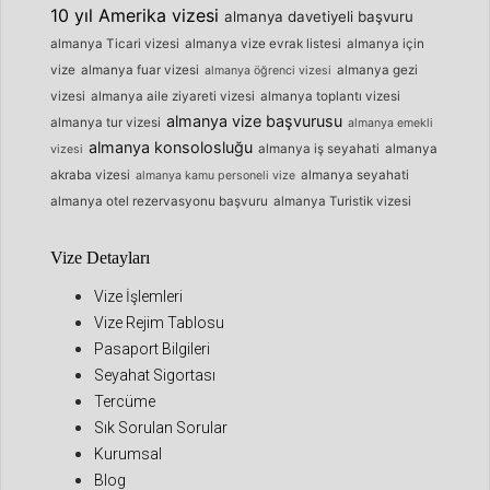
10 yıl Amerika vizesi
almanya davetiyeli başvuru
almanya Ticari vizesi
almanya vize evrak listesi
almanya için
vize
almanya fuar vizesi
almanya gezi
almanya öğrenci vizesi
vizesi
almanya aile ziyareti vizesi
almanya toplantı vizesi
almanya vize başvurusu
almanya tur vizesi
almanya emekli
almanya konsolosluğu
almanya iş seyahati
almanya
vizesi
akraba vizesi
almanya seyahati
almanya kamu personeli vize
almanya otel rezervasyonu başvuru
almanya Turistik vizesi
Vize Detayları
Vize İşlemleri
Vize Rejim Tablosu
Pasaport Bilgileri
Seyahat Sigortası
Tercüme
Sık Sorulan Sorular
Kurumsal
Blog