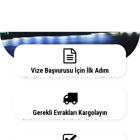
Vize Başvurusu İçin İlk Adım
Gerekli evrakları sitemizden temin edebilir, bizi
arayarak vize danışmanlarımızdan detaylı bilgi
alabilirsiniz.
Gerekli Evrakları Kargolayın
Sizi her aşamada bilgilendirelim. Vize başvurunuz
için hemen randevu alalım zaman kaybetmeden
başvurunuzu yapalım.