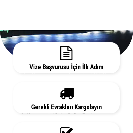
Vize Başvurusu İçin İlk Adım
Gerekli evrakları sitemizden temin edebilir, bizi
arayarak vize danışmanlarımızdan detaylı bilgi
alabilirsiniz.
Gerekli Evrakları Kargolayın
Sizi her aşamada bilgilendirelim. Vize başvurunuz
için hemen randevu alalım zaman kaybetmeden
başvurunuzu yapalım.