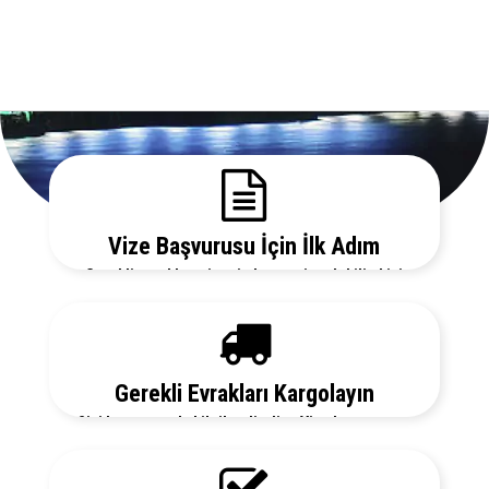
Vize Başvurusu İçin İlk Adım
Gerekli evrakları sitemizden temin edebilir, bizi
arayarak vize danışmanlarımızdan detaylı bilgi
alabilirsiniz.
Gerekli Evrakları Kargolayın
Sizi her aşamada bilgilendirelim. Vize başvurunuz
için hemen randevu alalım zaman kaybetmeden
başvurunuzu yapalım.