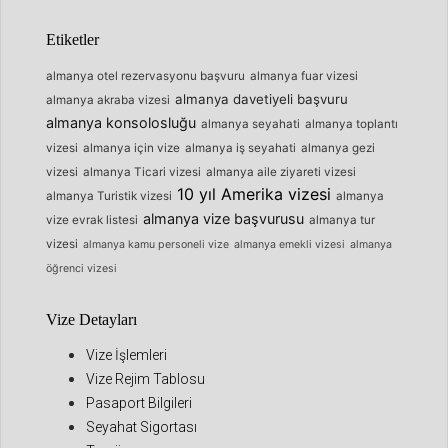
Etiketler
almanya otel rezervasyonu başvuru
almanya fuar vizesi
almanya davetiyeli başvuru
almanya akraba vizesi
almanya konsolosluğu
almanya seyahati
almanya toplantı
vizesi
almanya için vize
almanya iş seyahati
almanya gezi
vizesi
almanya Ticari vizesi
almanya aile ziyareti vizesi
10 yıl Amerika vizesi
almanya Turistik vizesi
almanya
almanya vize başvurusu
vize evrak listesi
almanya tur
vizesi
almanya kamu personeli vize
almanya emekli vizesi
almanya
öğrenci vizesi
Vize Detayları
Vize İşlemleri
Vize Rejim Tablosu
Pasaport Bilgileri
Seyahat Sigortası