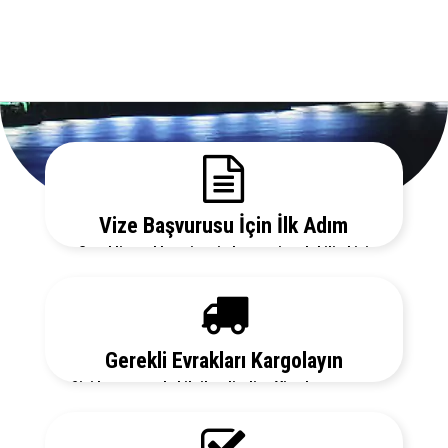
Vize Başvurusu İçin İlk Adım
Gerekli evrakları sitemizden temin edebilir, bizi
arayarak vize danışmanlarımızdan detaylı bilgi
alabilirsiniz.
Gerekli Evrakları Kargolayın
Sizi her aşamada bilgilendirelim. Vize başvurunuz
için hemen randevu alalım zaman kaybetmeden
başvurunuzu yapalım.