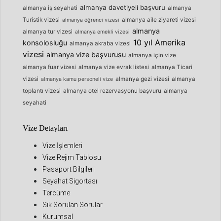
almanya davetiyeli başvuru
almanya iş seyahati
almanya
Turistik vizesi
almanya aile ziyareti vizesi
almanya öğrenci vizesi
almanya
almanya tur vizesi
almanya emekli vizesi
10 yıl Amerika
konsolosluğu
almanya akraba vizesi
vizesi
almanya vize başvurusu
almanya için vize
almanya fuar vizesi
almanya vize evrak listesi
almanya Ticari
vizesi
almanya gezi vizesi
almanya
almanya kamu personeli vize
toplantı vizesi
almanya otel rezervasyonu başvuru
almanya
seyahati
Vize Detayları
Vize İşlemleri
Vize Rejim Tablosu
Pasaport Bilgileri
Seyahat Sigortası
Tercüme
Sık Sorulan Sorular
Kurumsal