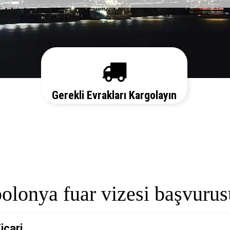
Gerekli Evrakları Kargolayın
Sizi her aşamada bilgilendirelim. Vize
başvurunuz için hemen randevu alalım zaman
kaybetmeden başvurunuzu yapalım.
polonya fuar vizesi başvurus
icari