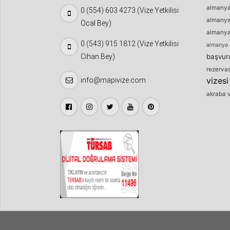
almanya 
0 (554) 603 4273 (Vize Yetkilisi
almanya 
Öcal Bey)
almanya 
0 (543) 915 1812 (Vize Yetkilisi
almanya 
Cihan Bey)
başvur
rezerva
vizesi
info@mapivize.com
akraba v