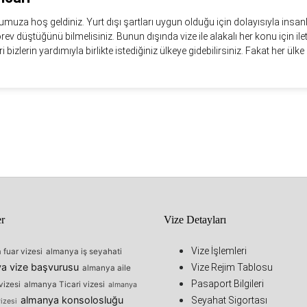
muza hoş geldiniz. Yurt dışı şartları uygun olduğu için dolayısıyla insanl
görev düştüğünü bilmelisiniz. Bunun dışında vize ile alakalı her konu için il
eri bizlerin yardımıyla birlikte istediğiniz ülkeye gidebilirsiniz. Fakat her ülke i
er
Vize Detayları
Vize İşlemleri
fuar vizesi
almanya iş seyahati
a vize başvurusu
Vize Rejim Tablosu
almanya aile
Pasaport Bilgileri
vizesi
almanya Ticari vizesi
almanya
almanya konsolosluğu
Seyahat Sigortası
izesi