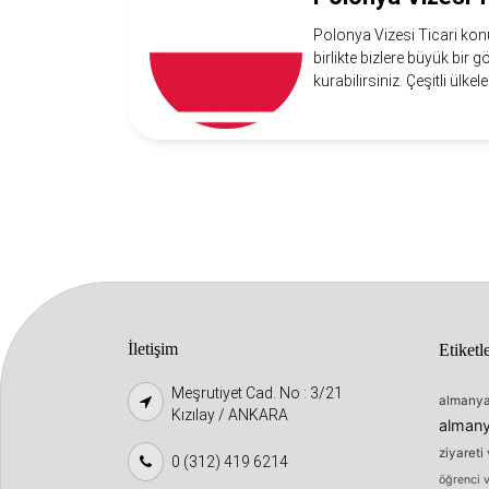
Polonya Vizesi Ticari konu
birlikte bizlere büyük bir 
kurabilirsiniz. Çeşitli ülkel
İletişim
Etiketl
Meşrutiyet Cad. No : 3/21
almanya 
Kızılay / ANKARA
almany
ziyareti 
0 (312) 419 6214
öğrenci v