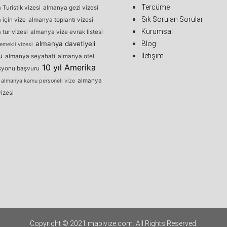
Tercüme
Turistik vizesi
almanya gezi vizesi
Sık Sorulan Sorular
için vize
almanya toplantı vizesi
Kurumsal
tur vizesi
almanya vize evrak listesi
almanya davetiyeli
Blog
emekli vizesi
u
İletişim
almanya seyahati
almanya otel
10 yıl Amerika
syonu başvuru
almanya
almanya kamu personeli vize
izesi
Copyright © 2021 mapivize.com. All Rights Reserved.