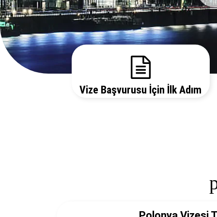
Vize Başvurusu İçin İlk Adım
Gerekli evrakları sitemizden temin edebilir, bizi
arayarak vize danışmanlarımızdan detaylı bilgi
alabilirsiniz.
Polonya Vizesi T