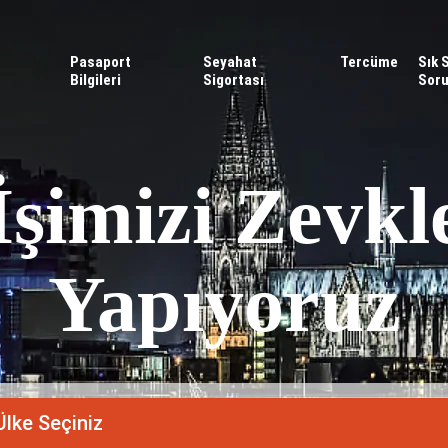
Pasaport
Seyahat
Tercüme
Sık 
Bilgileri
Sigortası
Soru
İşimizi Zevkl
Yapıyoruz