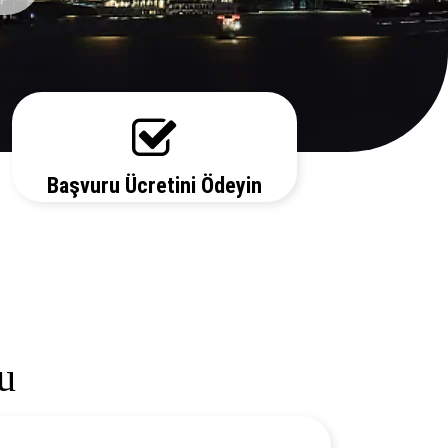
Başvuru Ücretini Ödeyin
Vize ücretiniz, başvuruda bulunduğunuz
ülkeye ve vize türüne göre değişecektir.
Detayları bizi arayarak öğrenebilirsiniz.
u