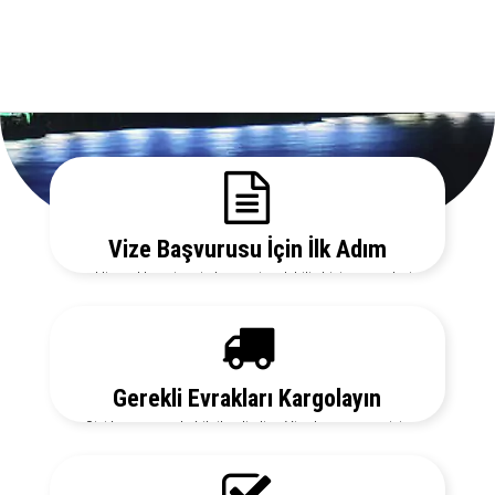
Vize Başvurusu İçin İlk Adım
Gerekli evrakları sitemizden temin edebilir, bizi arayarak vize
danışmanlarımızdan detaylı bilgi alabilirsiniz.
Gerekli Evrakları Kargolayın
Sizi her aşamada bilgilendirelim. Vize başvurunuz için
hemen randevu alalım zaman kaybetmeden başvurunuzu
yapalım.