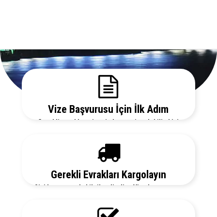
Vize Başvurusu İçin İlk Adım
Gerekli evrakları sitemizden temin edebilir, bizi
arayarak vize danışmanlarımızdan detaylı bilgi
alabilirsiniz.
Gerekli Evrakları Kargolayın
Sizi her aşamada bilgilendirelim. Vize başvurunuz
için hemen randevu alalım zaman kaybetmeden
başvurunuzu yapalım.