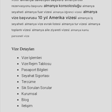
almanya otel
vizesi
almanya konsolosluğu
rezervasyonu başvuru
almanya
almanya
seyahati
almanya fuar vizesi
almanya öğrenci vizesi
10 yıl Amerika vizesi
vize başvurusu
almanya iş
seyahati
almanya vize evrak listesi
almanya tur vizesi
almanya
toplantı vizesi
almanya aile ziyareti vizesi
almanya kamu
personeli vize
Vize Detayları
Vize İşlemleri
Vize Rejim Tablosu
Pasaport Bilgileri
Seyahat Sigortası
Tercüme
Sık Sorulan Sorular
Kurumsal
Blog
İletişim