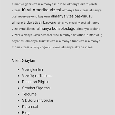
almanya gezi vizesi
almanya için vize
almanya aile ziyareti
10 yıl Amerika vizesi
vizesi
almanya tur vizesi
almanya
almanya vize başvurusu
otel rezervasyonu başvuru
almanya davetiyeli başvuru
almanya
almanya emekli vizesi
almanya konsolosluğu
vize evrak listesi
almanya toplantı
vizesi
almanya seyahati
almanya iş
almanya kamu personeli vize
seyahati
almanya Turistik vizesi
almanya fuar vizesi
almanya
Ticari vizesi
almanya akraba vizesi
almanya öğrenci vizesi
Vize Detayları
Vize İşlemleri
Vize Rejim Tablosu
Pasaport Bilgileri
Seyahat Sigortası
Tercüme
Sık Sorulan Sorular
Kurumsal
Blog