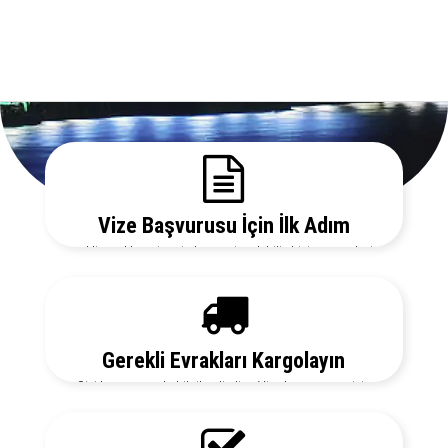
Vize Başvurusu İçin İlk Adım
Gerekli evrakları sitemizden temin edebilir, bizi arayarak vize
danışmanlarımızdan detaylı bilgi alabilirsiniz.
Gerekli Evrakları Kargolayın
Sizi her aşamada bilgilendirelim. Vize başvurunuz için
hemen randevu alalım zaman kaybetmeden başvurunuzu
yapalım.