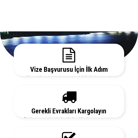
Vize Başvurusu İçin İlk Adım
Gerekli evrakları sitemizden temin edebilir, bizi arayarak vize
danışmanlarımızdan detaylı bilgi alabilirsiniz.
Gerekli Evrakları Kargolayın
Sizi her aşamada bilgilendirelim. Vize başvurunuz için
hemen randevu alalım zaman kaybetmeden başvurunuzu
yapalım.