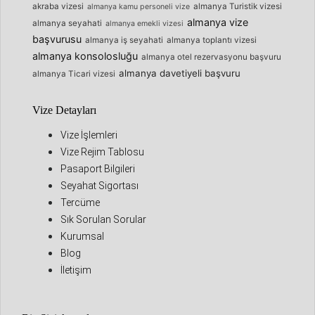
akraba vizesi
almanya Turistik vizesi
almanya kamu personeli vize
almanya vize
almanya seyahati
almanya emekli vizesi
başvurusu
almanya iş seyahati
almanya toplantı vizesi
almanya konsolosluğu
almanya otel rezervasyonu başvuru
almanya davetiyeli başvuru
almanya Ticari vizesi
Vize Detayları
Vize İşlemleri
Vize Rejim Tablosu
Pasaport Bilgileri
Seyahat Sigortası
Tercüme
Sık Sorulan Sorular
Kurumsal
Blog
İletişim