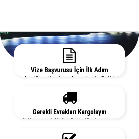
Vize Başvurusu İçin İlk Adım
Gerekli evrakları sitemizden temin edebilir, bizi
arayarak vize danışmanlarımızdan detaylı bilgi
alabilirsiniz.
Gerekli Evrakları Kargolayın
Sizi her aşamada bilgilendirelim. Vize başvurunuz
için hemen randevu alalım zaman kaybetmeden
başvurunuzu yapalım.