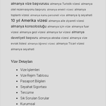
almanya vize başvurusu
almanya Turistik vizesi
almanya
otel rezervasyonu başvuru
almanya
almanya emekli vizesi
toplantı vizesi
almanya iş seyahati
almanya kamu personeli vize
10 yıl Amerika vizesi
almanya aile ziyareti vizesi
almanya konsolosluğu
almanya için vize
almanya fuar
almanya
vizesi
almanya gezi vizesi
almanya tur vizesi
davetiyeli başvuru
almanya akraba vizesi
almanya vize
evrak listesi
almanya Ticari vizesi
almanya öğrenci vizesi
almanya seyahati
Vize Detayları
Vize İşlemleri
Vize Rejim Tablosu
Pasaport Bilgileri
Seyahat Sigortası
Tercüme
Sık Sorulan Sorular
Kurumsal