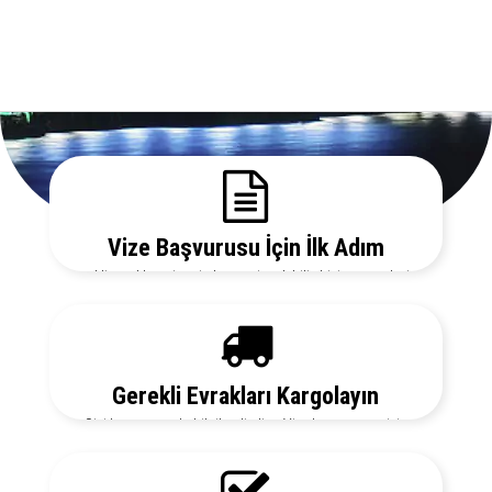
Vize Başvurusu İçin İlk Adım
Gerekli evrakları sitemizden temin edebilir, bizi arayarak vize
danışmanlarımızdan detaylı bilgi alabilirsiniz.
Gerekli Evrakları Kargolayın
Sizi her aşamada bilgilendirelim. Vize başvurunuz için
hemen randevu alalım zaman kaybetmeden başvurunuzu
yapalım.