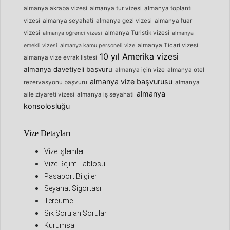
almanya akraba vizesi
almanya tur vizesi
almanya toplantı
vizesi
almanya seyahati
almanya gezi vizesi
almanya fuar
vizesi
almanya Turistik vizesi
almanya öğrenci vizesi
almanya
almanya Ticari vizesi
emekli vizesi
almanya kamu personeli vize
10 yıl Amerika vizesi
almanya vize evrak listesi
almanya davetiyeli başvuru
almanya için vize
almanya otel
almanya vize başvurusu
rezervasyonu başvuru
almanya
almanya
aile ziyareti vizesi
almanya iş seyahati
konsolosluğu
Vize Detayları
Vize İşlemleri
Vize Rejim Tablosu
Pasaport Bilgileri
Seyahat Sigortası
Tercüme
Sık Sorulan Sorular
Kurumsal