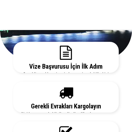
Vize Başvurusu İçin İlk Adım
Gerekli evrakları sitemizden temin edebilir, bizi
arayarak vize danışmanlarımızdan detaylı bilgi
alabilirsiniz.
Gerekli Evrakları Kargolayın
Sizi her aşamada bilgilendirelim. Vize başvurunuz
için hemen randevu alalım zaman kaybetmeden
başvurunuzu yapalım.