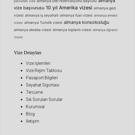
almanya
almanya otel rezervasyonu başvuru
personeli vize
10 yıl Amerika vizesi
vize başvurusu
almanya gezi
vizesi
almanya iş seyahati
almanya fuar vizesi
almanya emekli
almanya konsolosluğu
almanya Turistik vizesi
vizesi
almanya akraba vizesi
almanya toplantı vizesi
almanya öğrenci
vizesi
Vize Detayları
Vize İşlemleri
Vize Rejim Tablosu
Pasaport Bilgileri
Seyahat Sigortası
Tercüme
Sık Sorulan Sorular
Kurumsal
Blog
İletişim