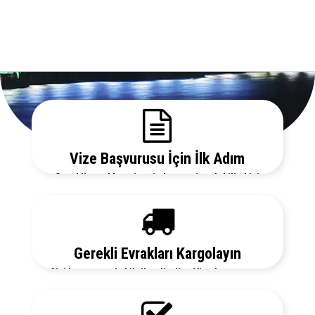
Vize Başvurusu İçin İlk Adım
Gerekli evrakları sitemizden temin edebilir, bizi
arayarak vize danışmanlarımızdan detaylı bilgi
alabilirsiniz.
Gerekli Evrakları Kargolayın
Sizi her aşamada bilgilendirelim. Vize başvurunuz
için hemen randevu alalım zaman kaybetmeden
başvurunuzu yapalım.