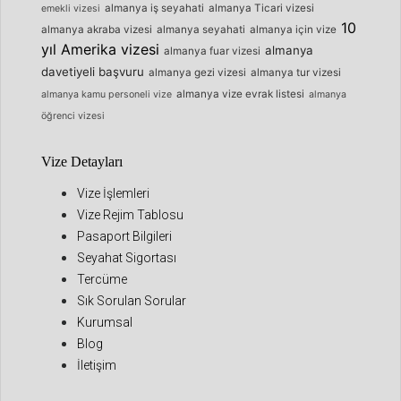
almanya iş seyahati
almanya Ticari vizesi
emekli vizesi
10
almanya akraba vizesi
almanya seyahati
almanya için vize
yıl Amerika vizesi
almanya
almanya fuar vizesi
davetiyeli başvuru
almanya gezi vizesi
almanya tur vizesi
almanya vize evrak listesi
almanya kamu personeli vize
almanya
öğrenci vizesi
Vize Detayları
Vize İşlemleri
Vize Rejim Tablosu
Pasaport Bilgileri
Seyahat Sigortası
Tercüme
Sık Sorulan Sorular
Kurumsal
Blog
İletişim