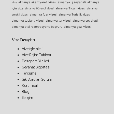
almanya aile ziyareti vizesi
almanya iş seyahati
almanya
vize
için vize
almanya Ticari vizesi
almanya öğrenci vizesi
almanya
almanya fuar vizesi
almanya Turistik vizesi
emekli vizesi
almanya toplantı vizesi
almanya tur vizesi
almanya seyahati
almanya otel rezervasyonu başvuru
almanya gezi vizesi
Vize Detayları
Vize İşlemleri
Vize Rejim Tablosu
Pasaport Bilgileri
Seyahat Sigortası
Tercüme
Sık Sorulan Sorular
Kurumsal
Blog
İletişim