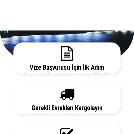
Vize Başvurusu İçin İlk Adım
Gerekli evrakları sitemizden temin edebilir, bizi
arayarak vize danışmanlarımızdan detaylı bilgi
alabilirsiniz.
Gerekli Evrakları Kargolayın
Sizi her aşamada bilgilendirelim. Vize başvurunuz
için hemen randevu alalım zaman kaybetmeden
başvurunuzu yapalım.