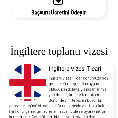
Başvuru Ücretini Ödeyin
Vize ücretiniz, başvuruda bulunduğunuz ülkeye ve
vize türüne göre değişecektir. Detayları bizi arayarak
öğrenebilirsiniz.
İngiltere toplantı vizesi
İngiltere Vizesi Ticari
İngiltere Vizesi Ticari konumuza hoş
geldiniz. Yurt dışı şartları uygun
olduğu için dolayısıyla insanlarımız
yurt dışına çıkmak istemektedir.
Bunun ile birlikte bizlere büyük bir
görev düştüğünü bilmelisiniz. Bunun dışında vize ile alakalı
her konu için iletişim adreslerimizden bizleri arayarak iletişim
kurabilirsiniz. Çeşitli ülkeleri bizlerin yardımıyla birlikte