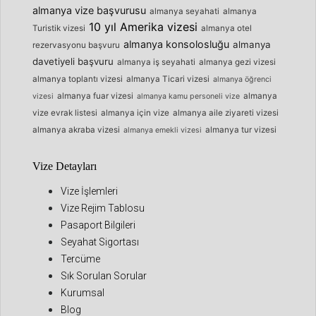
almanya vize başvurusu
almanya seyahati
almanya
10 yıl Amerika vizesi
Turistik vizesi
almanya otel
almanya konsolosluğu
almanya
rezervasyonu başvuru
davetiyeli başvuru
almanya iş seyahati
almanya gezi vizesi
almanya toplantı vizesi
almanya Ticari vizesi
almanya öğrenci
almanya fuar vizesi
almanya
vizesi
almanya kamu personeli vize
vize evrak listesi
almanya için vize
almanya aile ziyareti vizesi
almanya akraba vizesi
almanya tur vizesi
almanya emekli vizesi
Vize Detayları
Vize İşlemleri
Vize Rejim Tablosu
Pasaport Bilgileri
Seyahat Sigortası
Tercüme
Sık Sorulan Sorular
Kurumsal
Blog