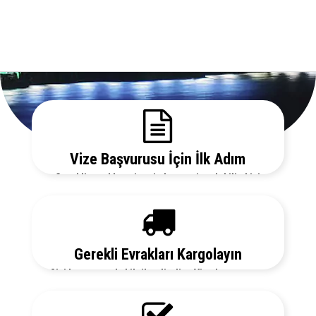
Vize Başvurusu İçin İlk Adım
Gerekli evrakları sitemizden temin edebilir, bizi
arayarak vize danışmanlarımızdan detaylı bilgi
alabilirsiniz.
Gerekli Evrakları Kargolayın
Sizi her aşamada bilgilendirelim. Vize başvurunuz
için hemen randevu alalım zaman kaybetmeden
başvurunuzu yapalım.