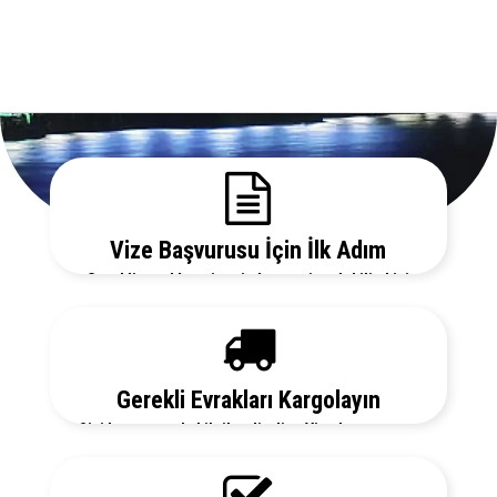
Vize Başvurusu İçin İlk Adım
Gerekli evrakları sitemizden temin edebilir, bizi
arayarak vize danışmanlarımızdan detaylı bilgi
alabilirsiniz.
Gerekli Evrakları Kargolayın
Sizi her aşamada bilgilendirelim. Vize başvurunuz
için hemen randevu alalım zaman kaybetmeden
başvurunuzu yapalım.