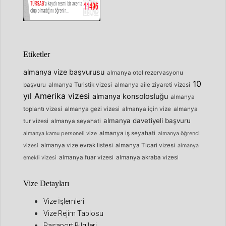
Etiketler
almanya vize başvurusu
almanya otel rezervasyonu
10
başvuru
almanya Turistik vizesi
almanya aile ziyareti vizesi
yıl Amerika vizesi
almanya konsolosluğu
almanya
toplantı vizesi
almanya gezi vizesi
almanya için vize
almanya
almanya davetiyeli başvuru
tur vizesi
almanya seyahati
almanya iş seyahati
almanya kamu personeli vize
almanya öğrenci
almanya vize evrak listesi
almanya Ticari vizesi
vizesi
almanya
almanya fuar vizesi
almanya akraba vizesi
emekli vizesi
Vize Detayları
Vize İşlemleri
Vize Rejim Tablosu
Pasaport Bilgileri