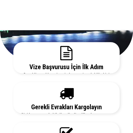
Vize Başvurusu İçin İlk Adım
Gerekli evrakları sitemizden temin edebilir, bizi
arayarak vize danışmanlarımızdan detaylı bilgi
alabilirsiniz.
Gerekli Evrakları Kargolayın
Sizi her aşamada bilgilendirelim. Vize başvurunuz
için hemen randevu alalım zaman kaybetmeden
başvurunuzu yapalım.