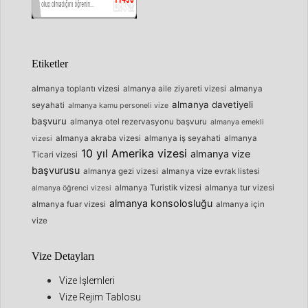
Etiketler
almanya toplantı vizesi
almanya aile ziyareti vizesi
almanya
almanya davetiyeli
seyahati
almanya kamu personeli vize
başvuru
almanya otel rezervasyonu başvuru
almanya emekli
almanya akraba vizesi
almanya iş seyahati
almanya
vizesi
10 yıl Amerika vizesi
almanya vize
Ticari vizesi
başvurusu
almanya gezi vizesi
almanya vize evrak listesi
almanya Turistik vizesi
almanya tur vizesi
almanya öğrenci vizesi
almanya konsolosluğu
almanya fuar vizesi
almanya için
vize
Vize Detayları
Vize İşlemleri
Vize Rejim Tablosu