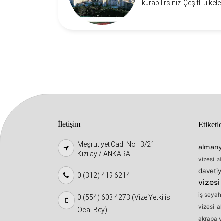
kurabilirsiniz. Çeşitli ülkel
İletişim
Etiketl
Meşrutiyet Cad. No : 3/21
almany
Kızılay / ANKARA
vizesi
a
davetiy
0 (312) 419 6214
vizesi
iş seyah
0 (554) 603 4273 (Vize Yetkilisi
vizesi
a
Öcal Bey)
akraba v