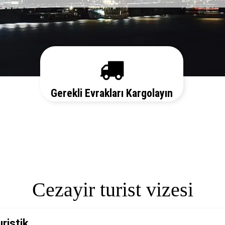
Gerekli Evrakları Kargolayın
Sizi her aşamada bilgilendirelim. Vize
başvurunuz için hemen randevu alalım zaman
kaybetmeden başvurunuzu yapalım.
Cezayir turist vizesi
uristik