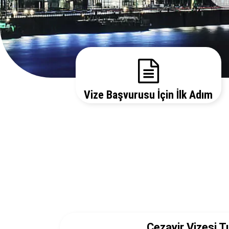
Vize Başvurusu İçin İlk Adım
Gerekli evrakları sitemizden temin edebilir, bizi
arayarak vize danışmanlarımızdan detaylı bilgi
alabilirsiniz.
Cezayir Vizesi T