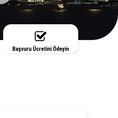
Başvuru Ücretini Ödeyin
Vize ücretiniz, başvuruda bulunduğunuz
ülkeye ve vize türüne göre değişecektir.
Detayları bizi arayarak öğrenebilirsiniz.