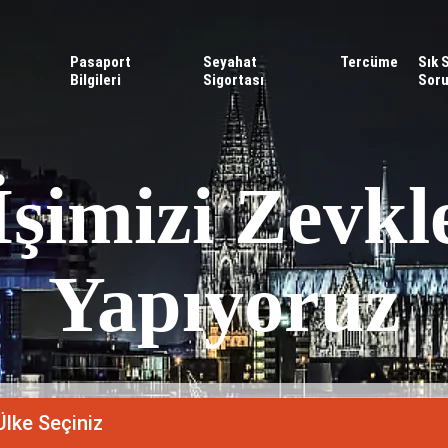
Pasaport
Seyahat
Tercüme
Sık 
Bilgileri
Sigortası
Soru
İşimizi Zevkl
Yapıyoruz