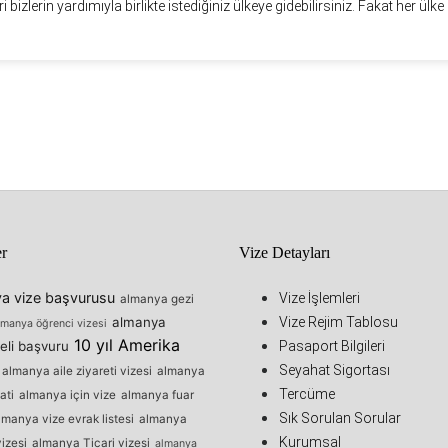
eri bizlerin yardımıyla birlikte istediğiniz ülkeye gidebilirsiniz. Fakat her ülke i
er
Vize Detayları
a vize başvurusu
Vize İşlemleri
almanya gezi
almanya
Vize Rejim Tablosu
lmanya öğrenci vizesi
10 yıl Amerika
eli başvuru
Pasaport Bilgileri
Seyahat Sigortası
almanya aile ziyareti vizesi
almanya
Tercüme
ati
almanya için vize
almanya fuar
Sık Sorulan Sorular
lmanya vize evrak listesi
almanya
Kurumsal
izesi
almanya Ticari vizesi
almanya