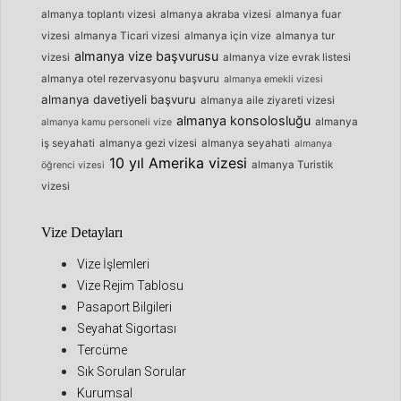
almanya toplantı vizesi
almanya akraba vizesi
almanya fuar
vizesi
almanya Ticari vizesi
almanya için vize
almanya tur
almanya vize başvurusu
vizesi
almanya vize evrak listesi
almanya otel rezervasyonu başvuru
almanya emekli vizesi
almanya davetiyeli başvuru
almanya aile ziyareti vizesi
almanya konsolosluğu
almanya
almanya kamu personeli vize
iş seyahati
almanya gezi vizesi
almanya seyahati
almanya
10 yıl Amerika vizesi
almanya Turistik
öğrenci vizesi
vizesi
Vize Detayları
Vize İşlemleri
Vize Rejim Tablosu
Pasaport Bilgileri
Seyahat Sigortası
Tercüme
Sık Sorulan Sorular
Kurumsal