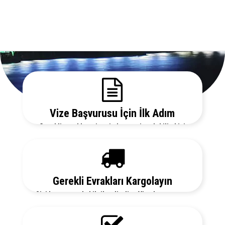
Vize Başvurusu İçin İlk Adım
Gerekli evrakları sitemizden temin edebilir, bizi
arayarak vize danışmanlarımızdan detaylı bilgi
alabilirsiniz.
Gerekli Evrakları Kargolayın
Sizi her aşamada bilgilendirelim. Vize başvurunuz
için hemen randevu alalım zaman kaybetmeden
başvurunuzu yapalım.