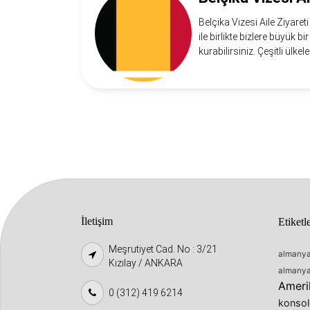
Belçika Vizesi Aile Ziyare
ile birlikte bizlere büyük 
kurabilirsiniz. Çeşitli ülkel
İletişim
Etiketl
Meşrutiyet Cad. No : 3/21
almanya 
Kızılay / ANKARA
almanya
Ameri
0 (312) 419 6214
konsol