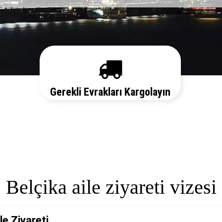
Gerekli Evrakları Kargolayın
Sizi her aşamada bilgilendirelim. Vize
başvurunuz için hemen randevu alalım zaman
kaybetmeden başvurunuzu yapalım.
Belçika aile ziyareti vizesi
le Ziyareti