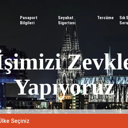
Pasaport
Seyahat
Tercüme
Sık 
Bilgileri
Sigortası
Soru
İşimizi Zevkl
Yapıyoruz