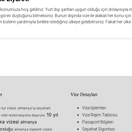
ti konumuza hoş geldiniz. Yurt dışı şartları uygun olduğu için dolayısıyla
bir görev düştüğünü bilmelisiniz. Bunun dışında vize ile alakalı her konu için
eri bizlerin yardımıyla birlikte istediğiniz ülkeye gidebilirsiniz. Fakat her ülke i
er
Vize Detayları
Vize İşlemleri
tur vizesi
almanya iş seyahati
10 yıl
Vize Rejim Tablosu
 otel rezervasyonu başvuru
ka vizesi
almanya
Pasaport Bilgileri
osluğu
Seyahat Sigortası
almanya toplantı vizesi