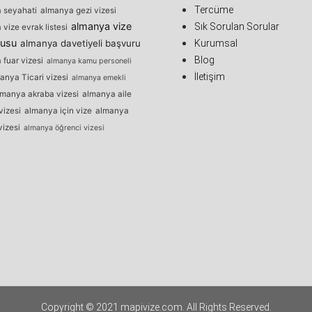
Tercüme
 seyahati
almanya gezi vizesi
almanya vize
Sık Sorulan Sorular
vize evrak listesi
rusu
almanya davetiyeli başvuru
Kurumsal
Blog
fuar vizesi
almanya kamu personeli
İletişim
anya Ticari vizesi
almanya emekli
lmanya akraba vizesi
almanya aile
vizesi
almanya için vize
almanya
vizesi
almanya öğrenci vizesi
Copyright © 2021 mapivize.com. All Rights Reserved.