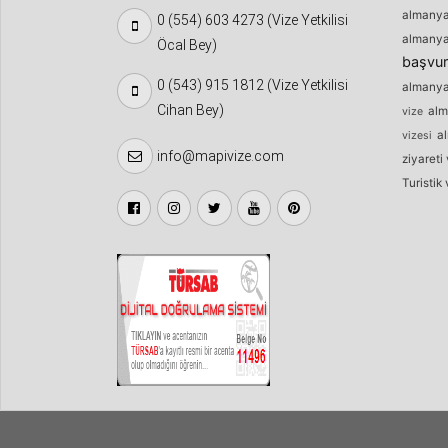
almanya
0 (554) 603 4273 (Vize Yetkilisi
almanya 
Öcal Bey)
başvu
0 (543) 915 1812 (Vize Yetkilisi
almanya 
Cihan Bey)
alm
vize
a
vizesi
info@mapivize.com
ziyareti 
Turistik 