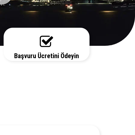
Başvuru Ücretini Ödeyin
Vize ücretiniz, başvuruda bulunduğunuz
ülkeye ve vize türüne göre değişecektir.
Detayları bizi arayarak öğrenebilirsiniz.