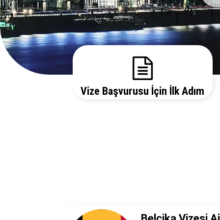
Vize Başvurusu İçin İlk Adım
Gerekli evrakları sitemizden temin edebilir, bizi
arayarak vize danışmanlarımızdan detaylı bilgi
alabilirsiniz.
Belçika Vizesi Ai