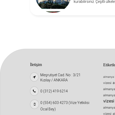
kurabilirsiniz. Çeşitli ülkel
İletişim
Etiketl
Meşrutiyet Cad. No : 3/21
almanya 
Kızılay / ANKARA
a
vizesi
almanya 
0 (312) 419 6214
almanya 
vizesi
0 (554) 603 4273 (Vize Yetkilisi
almanya 
Öcal Bey)
vizesi
a