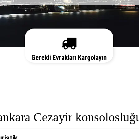
Gerekli Evrakları Kargolayın
Sizi her aşamada bilgilendirelim. Vize
başvurunuz için hemen randevu alalım zaman
kaybetmeden başvurunuzu yapalım.
ankara Cezayir konsolosluğ
uristik