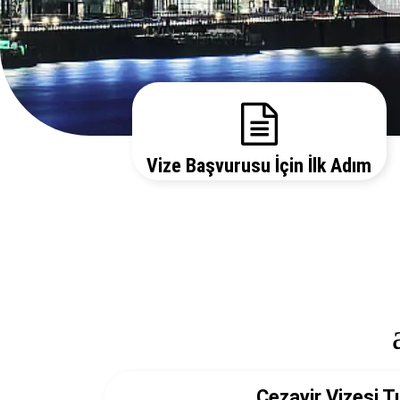
Vize Başvurusu İçin İlk Adım
Gerekli evrakları sitemizden temin edebilir, bizi
arayarak vize danışmanlarımızdan detaylı bilgi
alabilirsiniz.
Cezayir Vizesi T