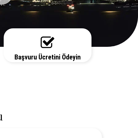
Başvuru Ücretini Ödeyin
Vize ücretiniz, başvuruda bulunduğunuz
ülkeye ve vize türüne göre değişecektir.
Detayları bizi arayarak öğrenebilirsiniz.
u