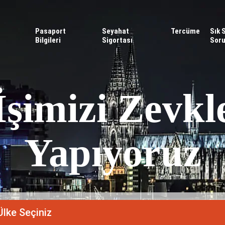
Pasaport
Seyahat
Tercüme
Sık 
Bilgileri
Sigortası
Soru
İşimizi Zevkl
Yapıyoruz