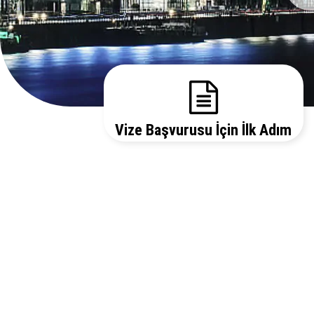
Vize Başvurusu İçin İlk Adım
Gerekli evrakları sitemizden temin edebilir, bizi
arayarak vize danışmanlarımızdan detaylı bilgi
alabilirsiniz.