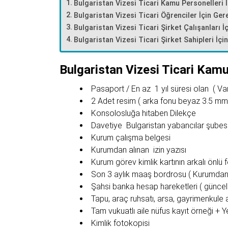
Bulgaristan Vizesi Ticari Kamu Personelleri İ
Bulgaristan Vizesi Ticari Öğrenciler İçin Gere
Bulgaristan Vizesi Ticari Şirket Çalışanları İ
Bulgaristan Vizesi Ticari Şirket Sahipleri İçi
Bulgaristan Vizesi Ticari Kamu 
Pasaport / En az 1 yıl süresi olan ( Var
2 Adet resim ( arka fonu beyaz 3.5 mm
Konsolosluğa hitaben Dilekçe
Davetiye Bulgaristan yabancılar şubes
Kurum çalışma belgesi
Kurumdan alınan izin yazısı
Kurum görev kimlik kartının arkalı önlü 
Son 3 aylık maaş bordrosu ( Kurumdan k
Şahsi banka hesap hareketleri ( güncel 
Tapu, araç ruhsatı, arsa, gayrimenkule ai
Tam vukuatlı aile nüfus kayıt örneği + Y
Kimlik fotokopisi