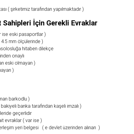
ası ( şirketimiz tarafından yapılmaktadır )
 Sahipleri İçin Gerekli Evraklar
 ise eski pasaportlar )
 4.5 mm ölçülerinde )
onsolosluğa hitaben dilekçe
inden onaylı
dan eski olmayan )
mayan )
nan barkodlu )
bakiyeli banka tarafından kaşeli imzalı )
leride geçerlidir
t evraklar ( var ise )
erleşim yeri belgesi ( e devlet üzerinden alınan )