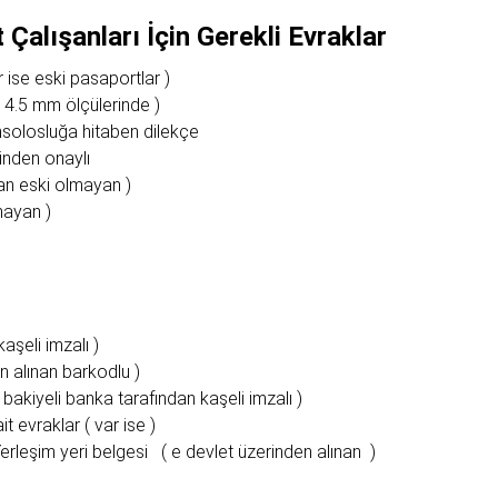
 Çalışanları İçin Gerekli Evraklar
 ise eski pasaportlar )
 4.5 mm ölçülerinde )
onsolosluğa hitaben dilekçe
inden onaylı
dan eski olmayan )
mayan )
aşeli imzalı )
 alınan barkodlu )
bakiyeli banka tarafından kaşeli imzalı )
t evraklar ( var ise )
Yerleşim yeri belgesi ( e devlet üzerinden alınan )