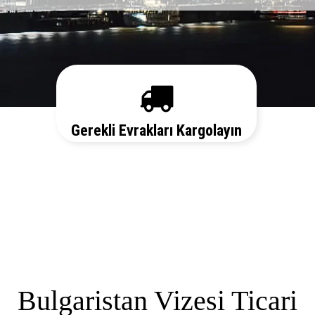
Gerekli Evrakları Kargolayın
Sizi her aşamada bilgilendirelim. Vize
başvurunuz için hemen randevu alalım zaman
kaybetmeden başvurunuzu yapalım.
Bulgaristan Vizesi Ticari