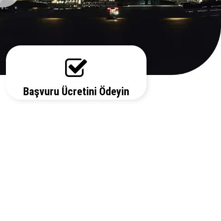
Başvuru Ücretini Ödeyin
Vize ücretiniz, başvuruda bulunduğunuz
ülkeye ve vize türüne göre değişecektir.
Detayları bizi arayarak öğrenebilirsiniz.