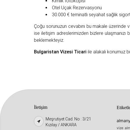
Kimlik fotokopisi
Otel Uçak Rezervasyonu
30.000 € teminatlı seyahat sağlık sigort
Çoğu sorunuzun cevabını bu makale üzerinde ve
ise iletişim adreslerimizden bizlere ulaşmanızı
beklemekteyiz.
Bulgaristan Vizesi Ticari
ile alakalı konumuz b
İletişim
Etiketl
Meşrutiyet Cad. No : 3/21
almany
Kızılay / ANKARA
vize
alm