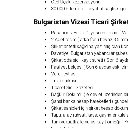
Otel Uçak Rezervasyonu
30.000 € teminatlı seyahat sağlık sigort
Bulgaristan Vizesi Ticari Şirket
Pasaport / En az 1 yıl süresi olan ( Var
2 Adet resim ( arka fonu beyaz 3.5 mm
Şirket antetli kağıdına yazılmış olan k
Davetiye Bulgaristan yabancılar şubes
Şirket oda sicil kayıt sureti ( Son 6 ay
Faaliyet belgesi ( Son 6 aydan eski ol
Vergi levhası
İmza sürküsü
Ticaret Sicil Gazetesi
Bağkur Dökümü ( e devlet üzerinden alı
Şahsi banka hesap hareketleri ( güncel 
Şirket sahipleri için şirket hesap döküm
Tapu, araç ruhsatı, arsa, gayrimenkule ai
Tam vukuatlı aile nüfus kayıt örneği + Y