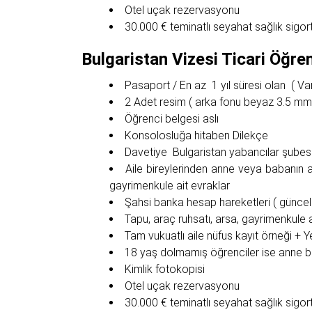
Otel uçak rezervasyonu
30.000 € teminatlı seyahat sağlık sigort
Bulgaristan Vizesi Ticari Öğren
Pasaport / En az 1 yıl süresi olan ( Var
2 Adet resim ( arka fonu beyaz 3.5 mm
Öğrenci belgesi aslı
Konsolosluğa hitaben Dilekçe
Davetiye Bulgaristan yabancılar şubes
Aile bireylerinden anne veya babanın a
gayrimenkule ait evraklar
Şahsi banka hesap hareketleri ( güncel 
Tapu, araç ruhsatı, arsa, gayrimenkule ai
Tam vukuatlı aile nüfus kayıt örneği + Y
18 yaş dolmamış öğrenciler ise anne 
Kimlik fotokopisi
Otel uçak rezervasyonu
30.000 € teminatlı seyahat sağlık sigort