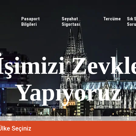
Pasaport
Seyahat
Tercüme
Sık 
Bilgileri
Sigortası
Soru
İşimizi Zevkl
Yapıyoruz