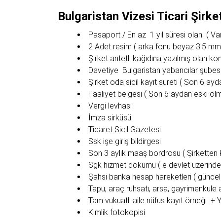
Bulgaristan Vizesi Ticari Şirket
Pasaport / En az 1 yıl süresi olan ( Var
2 Adet resim ( arka fonu beyaz 3.5 mm
Şirket antetli kağıdına yazılmış olan k
Davetiye Bulgaristan yabancılar şubes
Şirket oda sicil kayıt sureti ( Son 6 ay
Faaliyet belgesi ( Son 6 aydan eski ol
Vergi levhası
İmza sirküsü
Ticaret Sicil Gazetesi
Ssk işe giriş bildirgesi
Son 3 aylık maaş bordrosu ( Şirketten k
Sgk hizmet dökümü ( e devlet üzerinden
Şahsi banka hesap hareketleri ( güncel 
Tapu, araç ruhsatı, arsa, gayrimenkule ai
Tam vukuatlı aile nüfus kayıt örneği + 
Kimlik fotokopisi